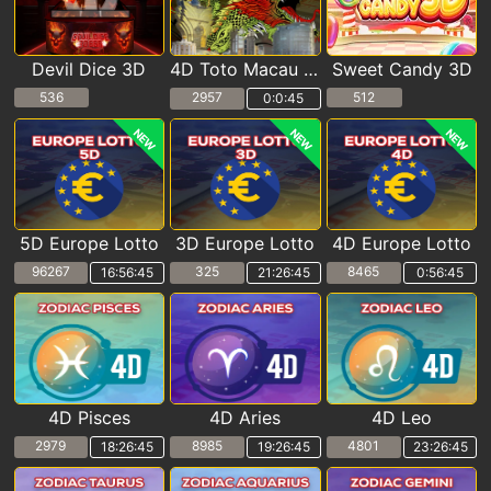
Devil Dice 3D
4D Toto Macau Pools
Sweet Candy 3D
536
2957
512
0:0:44
NEW
NEW
NEW
5D Europe Lotto
3D Europe Lotto
4D Europe Lotto
96267
325
8465
16:56:44
21:26:44
0:56:44
4D Pisces
4D Aries
4D Leo
2979
8985
4801
18:26:44
19:26:44
23:26:44