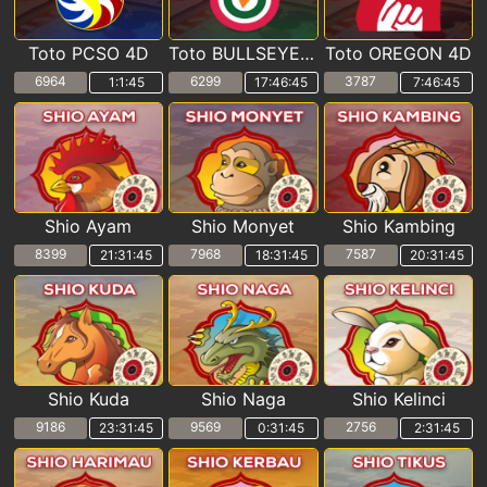
Toto PCSO 4D
Toto BULLSEYE 4D
Toto OREGON 4D
6964
6299
3787
1:1:44
17:46:44
7:46:44
Shio Ayam
Shio Monyet
Shio Kambing
8399
7968
7587
21:31:44
18:31:44
20:31:44
Shio Kuda
Shio Naga
Shio Kelinci
9186
9569
2756
23:31:44
0:31:44
2:31:44