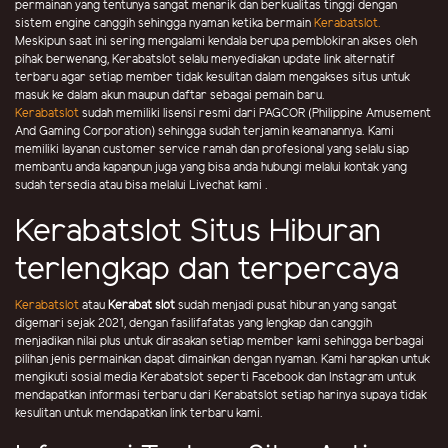
permainan yang tentunya sangat menarik dan berkualitas tinggi dengan
sistem engine canggih sehingga nyaman ketika bermain
Kerabatslot.
Meskipun saat ini sering mengalami kendala berupa pemblokiran akses oleh
pihak berwenang, Kerabatslot selalu menyediakan update link alternatif
terbaru agar setiap member tidak kesulitan dalam mengakses situs untuk
masuk ke dalam akun maupun daftar sebagai pemain baru.
Kerabatslot
sudah memiliki lisensi resmi dari PAGCOR (Philippine Amusement
And Gaming Corporation) sehingga sudah terjamin keamanannya. Kami
memiliki layanan customer service ramah dan profesional yang selalu siap
membantu anda kapanpun juga yang bisa anda hubungi melalui kontak yang
sudah tersedia atau bisa melalui Livechat kami .
Kerabatslot Situs Hiburan
terlengkap dan terpercaya
Kerabatslot
atau
Kerabat slot
sudah menjadi pusat hiburan yang sangat
digemari sejak 2021, dengan fasilifafatas yang lengkap dan canggih
menjadikan nilai plus untuk dirasakan setiap member kami sehingga berbagai
pilihan jenis permainkan dapat dimainkan dengan nyaman. Kami harapkan untuk
mengikuti sosial media Kerabatslot seperti Facebook dan Instagram untuk
mendapatkan informasi terbaru dari Kerabatslot setiap harinya supaya tidak
kesulitan untuk mendapatkan link terbaru kami.