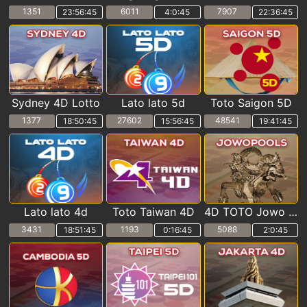
1351
6011
7907
23:56:44
4:0:44
22:36:44
Sydney 4D Lotto
Lato lato 5d
Toto Saigon 5D
1377
27602
48541
18:50:44
15:56:44
19:41:44
Lato lato 4d
Toto Taiwan 4D
4D TOTO Jowo POOLS
3431
1193
5088
18:51:44
0:16:44
2:0:44