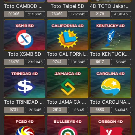
Toto CAMBODIA 5D
Toto Taipei 5D
4D TOTO Jakarta POOLS
01096
76069
2178
21:16:44
17:26:44
4:30:44
Toto XSMB 5D
Toto CALIFORNIA 4D
Toto KENTUCKY 4D
16479
0744
6617
23:21:44
13:16:44
5:6:44
Toto TRINIDAD & TOBAGO 4D
Toto JAMAICA 4D
Toto CAROLINA 4D
9731
2613
6880
2:16:44
1:16:44
6:46:44